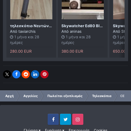
τηλεσκόπιο Νευτώνειο κατοπτρικό Sky-Watcher -130.
Skywatcher Ed80 Black diamond With Reducer,filter wheel and off axis guider.
Από
taxiarchis
Από
aninas
Από
Stard
1 μήνα και 28
1 μήνα και 28
1 μήνα 
ημέρες
ημέρες
ημέρες
280.00 EUR
380.00 EUR
650.00 E
Αρχή
Αγγελίες
Πωλείται εξοπλισμός
Τηλεσκόπια
CELES
Facebook
Twitter
Instagram
Γλώσσα
Εμφάνιση
Επικοινωνία
Cookies