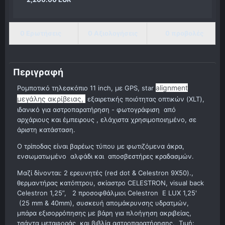
0 Ερωτήσεις
0 Αξιολογήσεις
0 προβολές
Περιγραφή
alignment
Pομποτικό τηλεσκόπιο 11 inch, με GPS, star
μεγάλης ακρίβειας,
εξαιρετικής ποιότητας οπτικών (XLT),
ιδανικό για αστροπαρατήρηση - φωτογράφιση από
αρχάριους και έμπειρους , ελάχιστα χρησιμοποιημένο, σε
άριστη κατάσταση.
Ο τρίποδας είναι βαρέως τύπου με φωτιζόμενα άκρα,
ενσωματωμένο αλφάδι και αποσβεστήρες κραδασμών.
Μαζί δίνονται: 2 ερευνητές (red dot & Celestron 9X50).,
θερμαντήρας κατόπτρου, σκίαστρο CELΕSTRON, visual back
Celestron 1,25”, 2 προσοφθάλμιοι Celestron E LUX 1,25'
(25 mm & 40mm), συσκευή απομάκρυνσης υδρατμών,
μπάρα εξισορρόπησης με βάρη για πλοήγηση ακριβείας,
τσάντα μεταφοράς και βιβλία αστροπαρατήρησης. Τιμή: