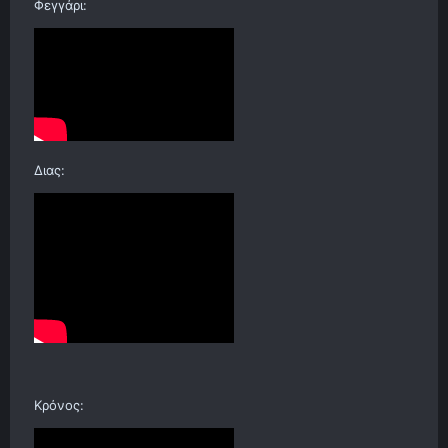
Φεγγάρι:
Διας:
Κρόνος: