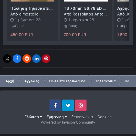
Πώληση Τηλεσκοπίου NexStar 4 SE CELESTRON
TS 70mm f/6.78 ED 4-ELEMENT FLATFIELD REFRACTOR TELESCOPE (Καινούργιο)
Από
dimostolio
Από
Rossolatos Antonios
Από
Justa
1 μήνα και 28
1 μήνα και 28
1 μήνα 
ημέρες
ημέρες
ημέρες
450.00 EUR
700.00 EUR
1,800.00
Αρχή
Αγγελίες
Πωλείται εξοπλισμός
Τηλεσκόπια
Dob 12
Facebook
Twitter
Instagram
Γλώσσα
Εμφάνιση
Επικοινωνία
Cookies
Powered by Invision Community