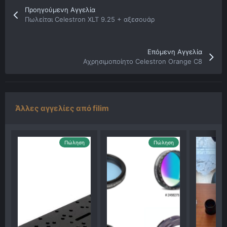
Προηγούμενη Αγγελία
Πωλείται Celestron XLT 9.25 + αξεσουάρ
Επόμενη Αγγελία
Αχρησιμοποίητο Celestron Orange C8
Άλλες αγγελίες από filim
Πώληση
Πώληση