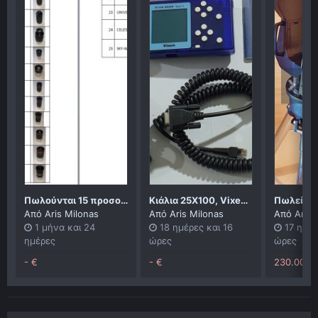
Πωλούνται 15 προσοφθάλμια και 2 Barlow 2X
Κιάλια 25Χ100, Vixen StarBookS, Robofocus, Televue Starbeam, Fastar για C14, Νευτώνειο 8in, Διοπτρικό 120/600.
Από
Aris Milonas
Από
Aris Milonas
Από
Aris 
1 μήνα και 24
18 ημέρες και 16
17 ημέρ
ημέρες
ώρες
ώρες
- €
- €
230.00 E