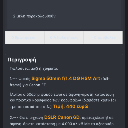
2 μέλη παρακολουθούν
0 Ερωτήσεις
0 Αξιολογήσεις
0 προβολές
Περιγραφή
Πωλούνται μαζί ή χωριστά:
Sigma 50mm f/1.4 DG HSM Art
1.--- Φακός
(full-
frame) για Canon EF.
[Αυτός ο 50άρης φακός είναι σε άψογη-άριστη κατάσταση
και ποιοτικά κορυφαίος των κορυφαίων (διαβάστε κριτικές)
Τιμή: 440 ευρώ
, με τα κουτιά του κτλ.]
.
DSLR Canon 6D
2.--- Φωτ. μηχανή
, αμεταχείριστη! σε
άψογη-άριστη κατάσταση με 4.000 κλικ!! Με τα αξεσουάρ