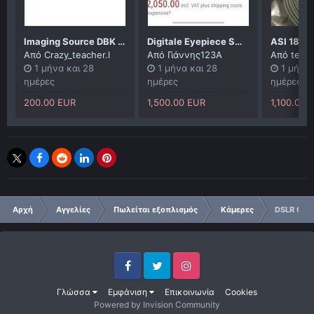
Imaging Source DBK 31AU03.AS USB-Colour
Digitale Eyepiece SmartEye pegasus
ASI 183 
Από
Crazy_teacher.l
Από
Γιάννης123A
Από
ted1
1 μήνα και 28
1 μήνα και 28
1 μήνα 
ημέρες
ημέρες
ημέρες
200.00 EUR
1,500.00 EUR
1,100.00 
Αρχή
Αγγελίες
Πωλείται εξοπλισμός
Κάμερες
DSLR Cano
Facebook
Twitter
Instagram
Γλώσσα
Εμφάνιση
Επικοινωνία
Cookies
Powered by Invision Community