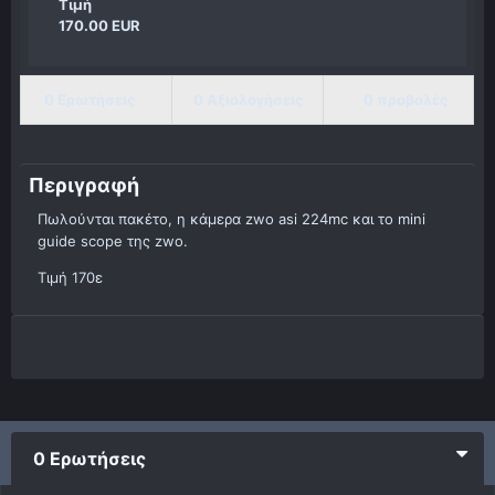
Τιμή
170.00 EUR
0 Ερωτήσεις
0 Αξιολογήσεις
0 προβολές
Περιγραφή
Πωλούνται πακέτο, η κάμερα zwo asi 224mc και το mini
guide scope της zwo.
Τιμή 170ε
0 Ερωτήσεις