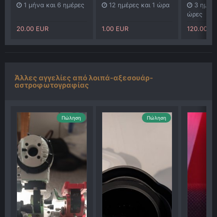
1 μήνα και 6 ημέρες
12 ημέρες και 1 ώρα
3 ημέρε
ώρες
20.00 EUR
1.00 EUR
120.00 E
Άλλες αγγελίες από λοιπά-αξεσουάρ-
αστροφωτογραφίας
Πώληση
Πώληση