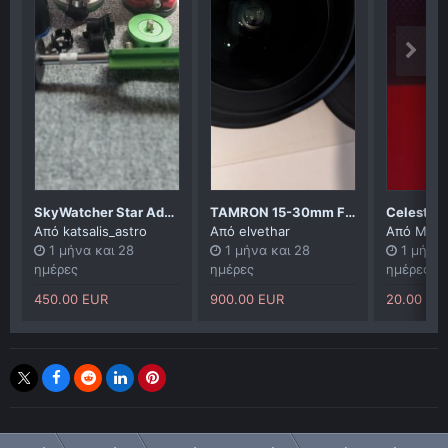
SkyWatcher Star Adventurer 2i WiFi Pro
TAMRON 15-30mm F/2.8 G2 - NIKON F
Από
katsalis_astro
Από
elvethar
Από
MAN
1 μήνα και 28
1 μήνα και 28
1 μήνα 
ημέρες
ημέρες
ημέρες
450.00 EUR
900.00 EUR
20.00 EU