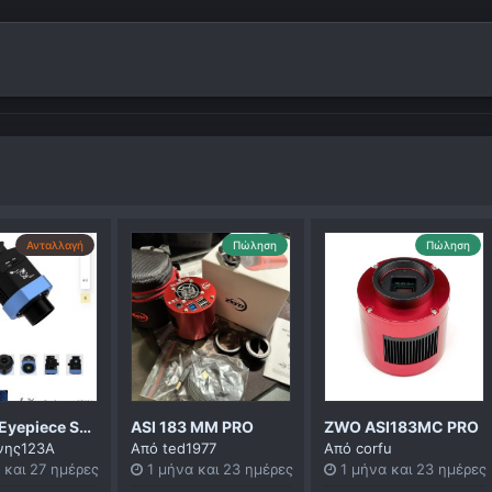
Ανταλλαγή
Πώληση
Πώληση
Digitale Eyepiece SmartEye pegasus
ASI 183 MM PRO
ZWO ASI183MC PRO
ννης123A
Από
ted1977
Από
corfu
 και 27 ημέρες
1 μήνα και 23 ημέρες
1 μήνα και 23 ημέρες