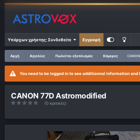
Υπάρχων χρήστης; Συνδεθείτε
Εγγραφή
Αρχή
Αγγελίες
Πωλείται εξοπλισμός
Κάμερες
CANON 
You need to be logged in to see additionnal information and 
CANON 77D Astromodified
(0 κριτικές)