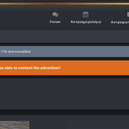
Forum
Αστροημερολόγιο
Αστροφωτ
77D Astromodified
be able to contact the advertiser!