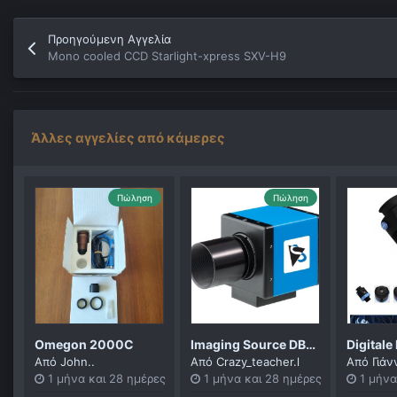
Προηγούμενη Αγγελία
Mono cooled CCD Starlight-xpress SXV-H9
Άλλες αγγελίες από κάμερες
Πώληση
Πώληση
Omegon 2000C
Imaging Source DBK 31AU03.AS USB-Colour
Από
John..
Από
Crazy_teacher.l
Από
Γιά
1 μήνα και 28 ημέρες
1 μήνα και 28 ημέρες
1 μήνα