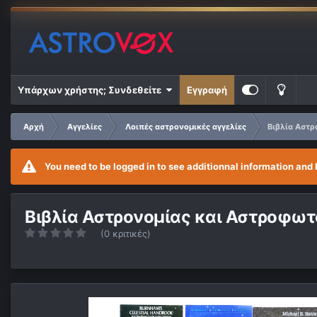
Υπάρχων χρήστης; Συνδεθείτε
Εγγραφή
Αρχή
Αγγελίες
Λοιπές αστρονομικές αγγελίες
Βιβλία Αστρ
You need to be logged in to see additionnal information and 
Βιβλία Αστρονομίας και Αστροφωτ
(0 κριτικές)