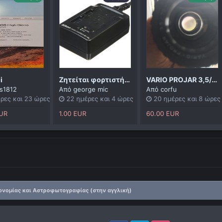
i
Ζητείται φορτιστής Nikon MH 18a
VARIO PROJAR 3,5/70-120
s1812
Από
george mic
Από
corfu
ρες και 23 ώρες
22 ημέρες και 4 ώρες
20 ημέρες και 8 ώρε
EUR
1.00 EUR
60.00 EUR
ονομίας και Αστροφωτογραφίας (στην αγγλική)