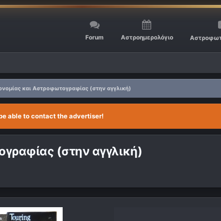
Forum
Αστροημερολόγιο
Αστροφωτ
ονομίας και Αστροφωτογραφίας (στην αγγλική)
be able to contact the advertiser!
ογραφίας (στην αγγλική)