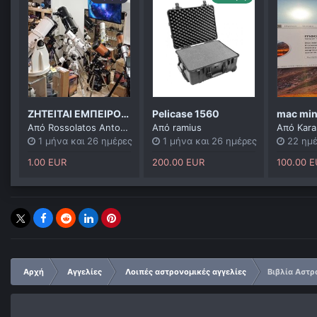
ΖΗΤΕΙΤΑΙ ΕΜΠΕΙΡΟΣ ΕΡΑΣΙΤΕΧΝΗΣ ΑΣΤΡΟΝΟΜΟΣ
Pelicase 1560
mac min
Από
Rossolatos Antonios
Από
ramius
Από
Kara
1 μήνα και 26 ημέρες
1 μήνα και 26 ημέρες
22 ημέ
1.00 EUR
200.00 EUR
100.00 
Αρχή
Αγγελίες
Λοιπές αστρονομικές αγγελίες
Βιβλία Αστρ