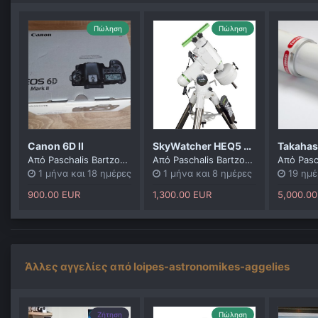
Πώληση
Πώληση
Canon 6D II
SkyWatcher HEQ5 Rowan Belt modified
Από
Paschalis Bartzoudis
Από
Paschalis Bartzoudis
Από
Pasch
1 μήνα και 18 ημέρες
1 μήνα και 8 ημέρες
19 ημέ
900.00 EUR
1,300.00 EUR
5,000.0
Άλλες αγγελίες από loipes-astronomikes-aggelies
Ζήτηση
Πώληση