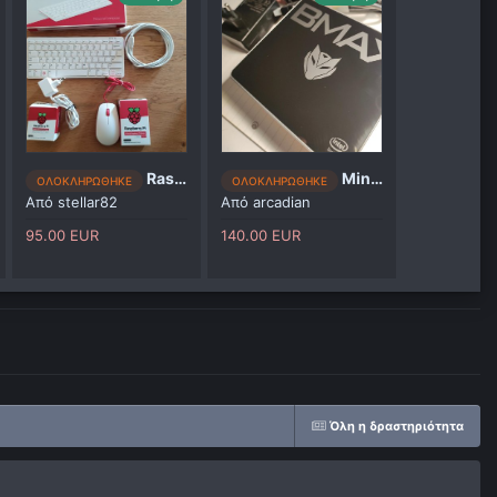
Raspberry Pi 400 + usb τροφοδοτικό + ποντίκι + καλώδιο micro hdmi-hdmi
Mini PC Bmax B2 Plus
ΟΛΟΚΛΗΡΩΘΗΚΕ
ΟΛΟΚΛΗΡΩΘΗΚΕ
Από
stellar82
Από
arcadian
ς
95.00 EUR
140.00 EUR
Όλη η δραστηριότητα