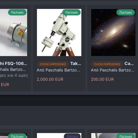
Πώληση
Πώληση
Πώληση
Takahashi FSQ-106 ED, Takahashi 1.6x focal extender, heavy duty case, Prima Luce support rings 125mm
Takahashi EM-200 Temma2 Jr (υπό κράτηση)
Canon 350Da
ΟΛΟΚΛΗΡΩΘΗΚΕ
ΟΛΟΚΛΗΡΩΘΗΚΕ
alis Bartzoudis
Από
Paschalis Bartzoudis
Από
Paschalis Bartzoudis
ρες και 4 ώρες
2,000.00 EUR
200.00 EUR
0 EUR
Πώληση
Ζήτηση
Πώληση