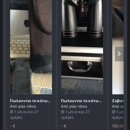
Πωλουνται τα κάτωθι κυάλια σε άριστη κατασταση
Πωλουνται τα κάτωθι κυάλια σε άριστη κατασταση
Από
pias nikos
Από
pias nikos
Από
sand
1 μήνα και 27
1 μήνα και 27
1 μήνα 
ημέρες
ημέρες
ημέρες
- €
- €
100.00 E