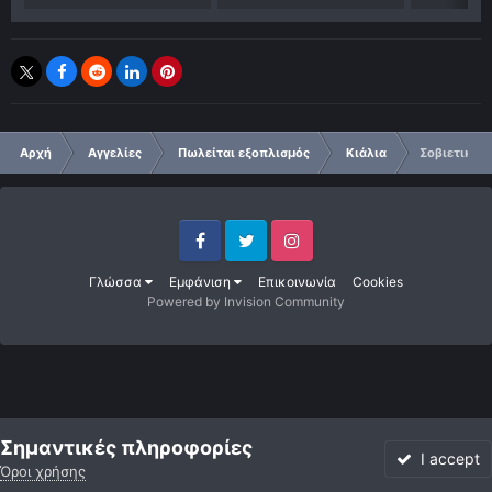
Αρχή
Αγγελίες
Πωλείται εξοπλισμός
Κιάλια
Σοβιετικά 
Facebook
Twitter
Instagram
Γλώσσα
Εμφάνιση
Επικοινωνία
Cookies
Powered by Invision Community
Σημαντικές πληροφορίες
I accept
Όροι χρήσης
Forum
Αδιάβαστο
Συνδεθείτε
Εγγραφή
More