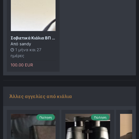
Σοβιετικά Κιάλια BП 12x40 με αυθεντική θήκη – συλλεκτικά, εξαιρετικής ποιότητας
Από
sandy
1 μήνα και 27
ημέρες
100.00 EUR
Άλλες αγγελίες από κιάλια
Πώληση
Πώληση