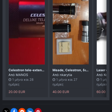
Celestron tele-extender deluxe
Meade, Celestron, διάφορα προσοφθάλμια, ισημερινή στήριξη
Από
MANOS
Από
nkarytia
Από
Kondy
1 μήνα και 28
1 μήνα και 27
1 μήνα 
ημέρες
ημέρες
ημέρες
20.00 EUR
40.00 EUR
60.00 EU