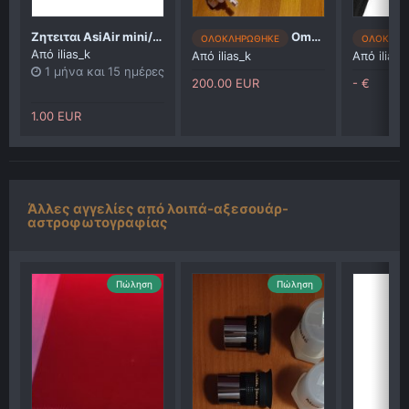
Ζητειται AsiAir mini/plus
Omegon EQ-320 EQ3 Mount με εξτρα
ΟΛΟΚΛΗΡΩΘΗΚΕ
ΟΛΟΚΛΗΡ
Από
ilias_k
Από
ilias_k
Από
ilias_
1 μήνα και 15 ημέρες
200.00 EUR
- €
1.00 EUR
Άλλες αγγελίες από λοιπά-αξεσουάρ-
αστροφωτογραφίας
Πώληση
Πώληση