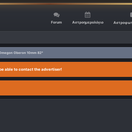
Forum
Αστροημερολόγιο
Αστροφωτ
Omegon Oberon 10mm 82°
be able to contact the advertiser!