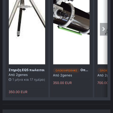
Στηριξη ΕQ5 πωλειται
Οπυικός σωλήνας Νευτώνιο 8ιντσο skywatcher 200/1000
ΟΛΟΚΛΗΡΩΘΗΚΕ
ΟΛΟΚΛΗΡ
Από
2genes
Από
2genes
Από
2gen
1 μήνα και 17 ημέρες
350.00 EUR
700.00 E
350.00 EUR