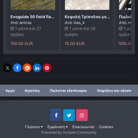
Evoguide 50 field flattener
Κεφαλή Τρίποδου με Γρήγορη Βάση Ευθυγράμμισης
Από
aninas
Από
ilias_k
Από
mich
1 μήνα και 27
1 μήνα και 26
1 μήνα 
ημέρες
ημέρες
ημέρες
100.00 EUR
15.00 EUR
500.00 E
Αρχή
Αγγελίες
Πωλείται εξοπλισμός
Στηρίξεις και αξεσουάρ
Facebook
Twitter
Instagram
Γλώσσα
Εμφάνιση
Επικοινωνία
Cookies
Powered by Invision Community