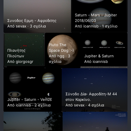
Saturn - Mars - Jupiter
Συνοδος Ερμη - Αφροδιτης
2018/06/03
Από
sevax
·
3 σχόλια
Από
ioannisb
·
1 σχόλιο
Pluto The
Πλανήτης
Space Dog :-)
Πλούτων
Από
hgg
·
3
Jupiter & Saturn
Από
giorgosgr
σχόλια
Από
ioannisb
Σύνοδο Δία- Αφροδίτη-Μ 44
Jupiter - Saturn - Venus
στον Καρκίνο.
Από
ioannisb
·
2 σχόλια
Από
sevax
·
4 σχόλια