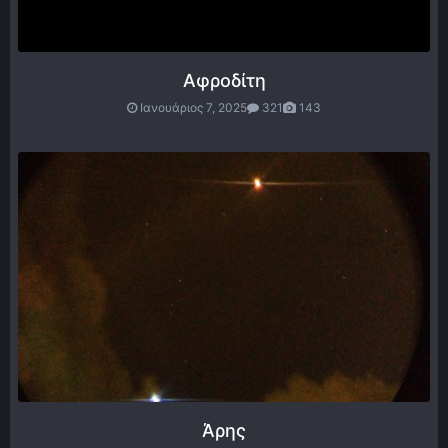
Αφροδίτη
Ιανουάριος 7, 2025
321
143
Άρης