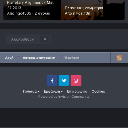
Planetary Alignment - Mat
27 2013
Πλανητικη γεωμετρια
Από
ngc4565
·
2 σχόλια
Από
nikos_f3n
Ακολουθούν
0
Αρχή
Αστροφωτογραφίες
Πλανήτες
Facebook
Twitter
Instagram
Γλώσσα
Εμφάνιση
Επικοινωνία
Cookies
Powered by Invision Community