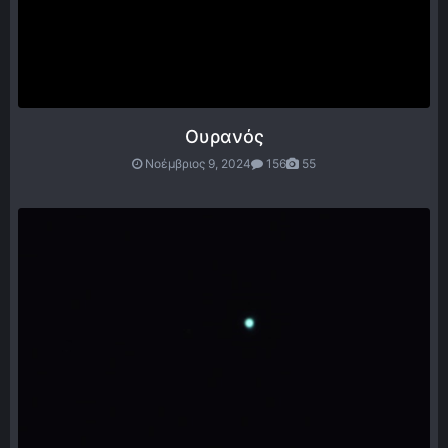
Ουρανός
Νοέμβριος 9, 2024
156
55