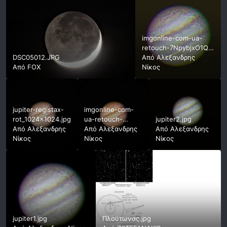
imgonline-com-ua-
retouch-7NpybjxO1Q-
DSC05012.JPG
2.jpg
Από
Αλεξανδρης
Από
FOX
Νίκος
jupiter-registax-
imgonline-com-
rot_1024x1024.jpg
ua-retouch-
jupiter2.jpg
Από
Αλεξανδρης
RjhhO5PcF6Jc.jpg
Από
Αλεξανδρης
Από
Αλεξανδρης
Νίκος
Νίκος
Νίκος
jupiter1.jpg
Πλούτωνας.jpg