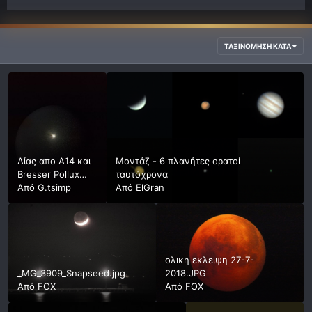
ΤΑΞΙΝΌΜΗΣΗ ΚΑΤΆ
Δίας απο Α14 και
Μοντάζ - 6 πλανήτες ορατοί
Bresser Pollux
ταυτόχρονα
150/750
Από
G.tsimp
Από
ElGran
ολικη εκλειψη 27-7-
_MG_3909_Snapseed.jpg
2018.JPG
Από
FOX
Από
FOX