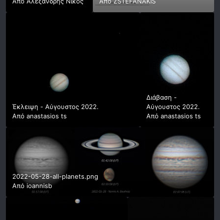
Από
Αλεξανδρης Νίκος
Από
ZSTEFANAKIS
Διάβαση -
Έκλειψη - Αύγουστος 2022.
Αύγουστος 2022.
Από
anastasios ts
Από
anastasios ts
2022-05-28-all-planets.png
Από
ioannisb