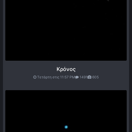
Κρόνος
Τετάρτη στις 11:57 PM
1491
605