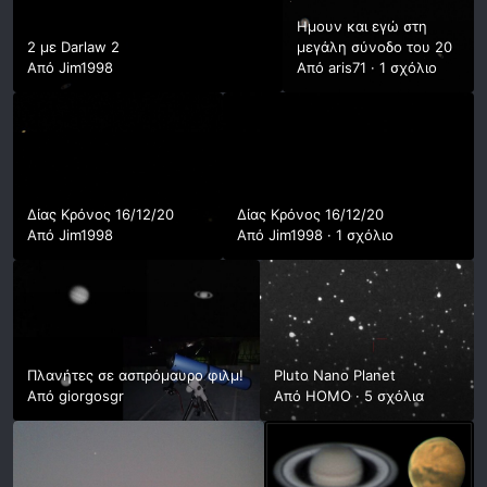
Ημουν και εγώ στη
2 με Darlaw 2
μεγάλη σύνοδο του 20
Από
Jim1998
Από
aris71
·
1 σχόλιο
Δίας Κρόνος 16/12/20
Δίας Κρόνος 16/12/20
Από
Jim1998
Από
Jim1998
·
1 σχόλιο
Πλανήτες σε ασπρόμαυρο φιλμ!
Pluto Nano Planet
Από
giorgosgr
Από
HOMO
·
5 σχόλια