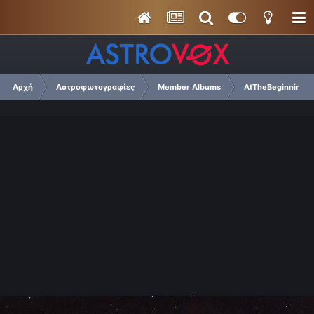
Αρχή
Αστροφωτογραφίες
Member Albums
AtTheBeginning