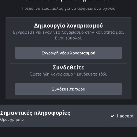
Πρέπει να είσαι μέλος για να αφήσεις ένα σχόλιο
Δημιουργία λογαριασμού
Εγγραφείτε για έναν νέο λογαριασμό στην κοινότητά μας.
Είναι εύκολο!.
Εγγραφή νέου λογαριασμού
Συνδεθείτε
Έχετε ήδη λογαριασμό? Συνδεθείτε εδώ.
Συνδεθείτε τώρα
Αρχή
Αστροφωτογραφίες
Member Albums
AtTheBeginning
Σημαντικές πληροφορίες
I accept
Όροι χρήσης
Forum
Αδιάβαστο
Συνδεθείτε
Εγγραφή
More