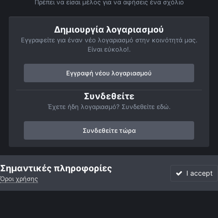
Πρέπει να είσαι μέλος για να αφήσεις ένα σχόλιο
Δημιουργία λογαριασμού
Εγγραφείτε για έναν νέο λογαριασμό στην κοινότητά μας.
Είναι εύκολο!.
Εγγραφή νέου λογαριασμού
Συνδεθείτε
Έχετε ήδη λογαριασμό? Συνδεθείτε εδώ.
Συνδεθείτε τώρα
Αρχή
Αστροφωτογραφίες
Βαθύς Ουρανός
Γαλαξίες
Ngc 
Σημαντικές πληροφορίες
I accept
Όροι χρήσης
Forum
Αδιάβαστο
Συνδεθείτε
Εγγραφή
More
Facebook
Twitter
Instagram