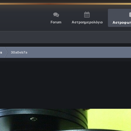
Forum
Αστροημερολόγιο
Αστροφωτ
ts
30a0eb7a