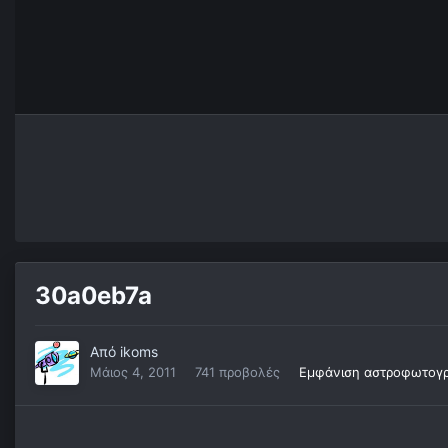
30a0eb7a
Από
ikoms
Μάιος 4, 2011
741 προβολές
Εμφάνιση αστροφωτογρ