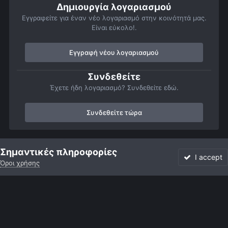
Δημιουργία λογαριασμού
Εγγραφείτε για έναν νέο λογαριασμό στην κοινότητά μας.
Είναι εύκολο!.
Εγγραφή νέου λογαριασμού
Συνδεθείτε
Έχετε ήδη λογαριασμό? Συνδεθείτε εδώ.
Συνδεθείτε τώρα
Αρχή
Αστροφωτογραφίες
Member Albums
Equipment_Tests
Σημαντικές πληροφορίες
I accept
Όροι χρήσης
Forum
Αδιάβαστο
Συνδεθείτε
Εγγραφή
More
Facebook
Twitter
Instagram
Γλώσσα
Εμφάνιση
Επικοινωνία
Cookies
Powered by Invision Community