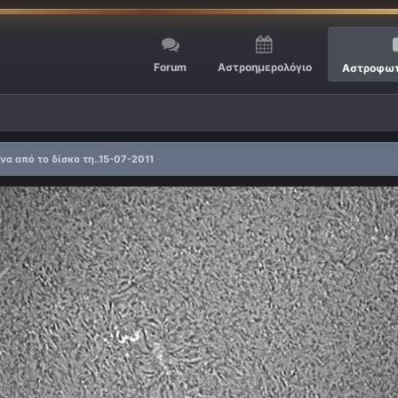
Forum
Αστροημερολόγιο
Αστροφωτ
να από το δίσκο τη..15-07-2011