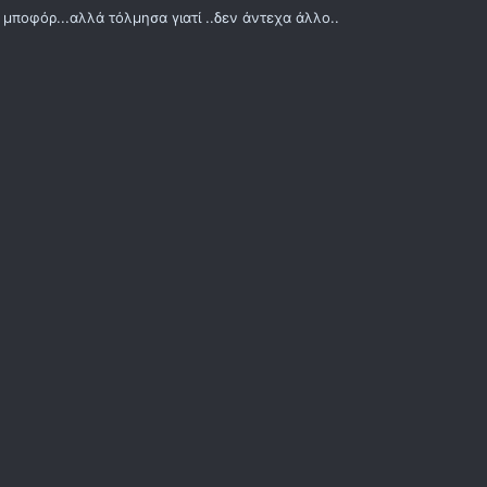
μποφόρ...αλλά τόλμησα γιατί ..δεν άντεχα άλλο..