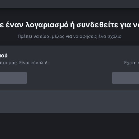
ε έναν λογαριασμό ή συνδεθείτε για ν
Πρέπει να είσαι μέλος για να αφήσεις ένα σχόλιο
μού
ητά μας. Είναι εύκολο!.
Έχετε 
να από το δίσκο τη..15-07-2011
Facebook
Twitter
Instagram