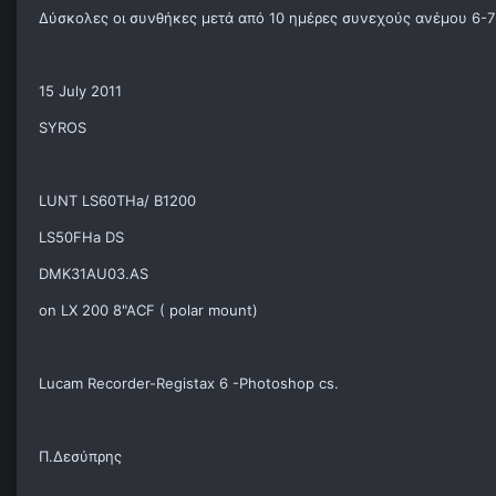
Δύσκολες οι συνθήκες μετά από 10 ημέρες συνεχούς ανέμου 6-7 
15 July 2011
SYROS
LUNT LS60THa/ Β1200
LS50FHa DS
DMK31AU03.AS
on LX 200 8"ACF ( polar mount)
Lucam Recorder-Registax 6 -Photoshop cs.
Π.Δεσύπρης