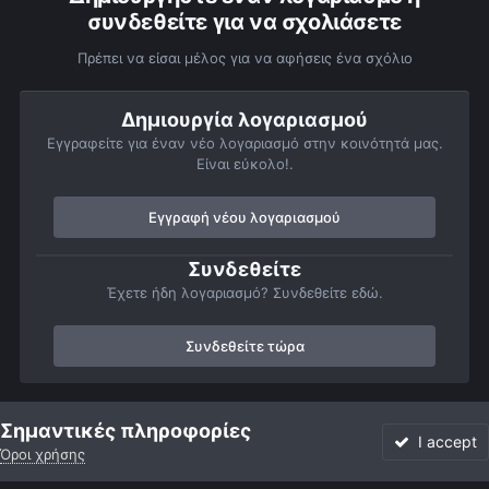
συνδεθείτε για να σχολιάσετε
Πρέπει να είσαι μέλος για να αφήσεις ένα σχόλιο
Δημιουργία λογαριασμού
Εγγραφείτε για έναν νέο λογαριασμό στην κοινότητά μας.
Είναι εύκολο!.
Εγγραφή νέου λογαριασμού
Συνδεθείτε
Έχετε ήδη λογαριασμό? Συνδεθείτε εδώ.
Συνδεθείτε τώρα
Αρχή
Αστροφωτογραφίες
Πορτρέτα του ουρανού
Ο ΓΑΛΑΞΙΑ
Σημαντικές πληροφορίες
I accept
Όροι χρήσης
Forum
Αδιάβαστο
Συνδεθείτε
Εγγραφή
More