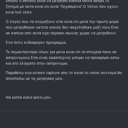
οποιου ο σκοπος ειναι να μετρησει καποια διπλα αστρα.Το
ζητημα με αυτα ειναι οτι ειναι "ξεχασμενα".Ο τιτλος που εχουν
ειναι lost stars.
O λογος που τα ονομαζουν ετσι ειναι οτι μετα την πρωτη φορα
που μετρηθηκαν εκτοτε κανεις δεν ασχοληθηκε μαζι τους.Ετσι
σε καποια απο αυτα εχει περασει αιωνας χωρις να μετρηθουν.
Ενα πολυ ενδιαφερον προγραμμα.
Το σημαντικοτερο ολων για μενα ειναι οτι τα στοιχεια πανε σε
αστρονομους.Ετσι ενας ερασιτεχνης μπορει να προσφερει εστω
και στο ελαχιστο στην αστρονομια.
Παραθετω ενα screen capture απο το excel το οποιο συντομα θα
αποστειλω με τις μετρησεις μου.
Να εισται καλα φιλοι μου.