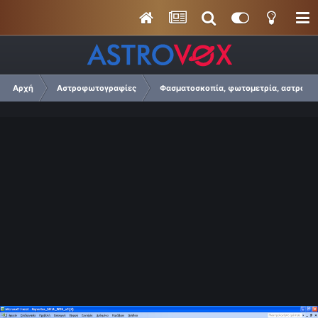
Αρχή
Αστροφωτογραφίες
Φασματοσκοπία, φωτομετρία, αστρομετρ