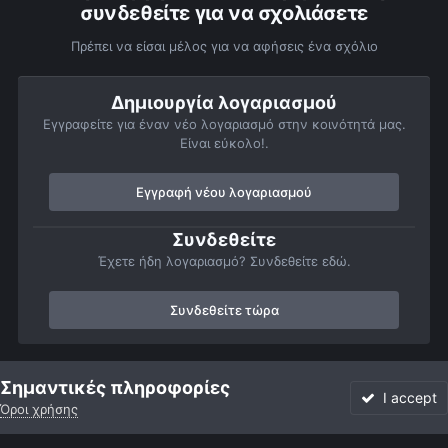
συνδεθείτε για να σχολιάσετε
Πρέπει να είσαι μέλος για να αφήσεις ένα σχόλιο
Δημιουργία λογαριασμού
Εγγραφείτε για έναν νέο λογαριασμό στην κοινότητά μας.
Είναι εύκολο!.
Εγγραφή νέου λογαριασμού
Συνδεθείτε
Έχετε ήδη λογαριασμό? Συνδεθείτε εδώ.
Συνδεθείτε τώρα
Αρχή
Αστροφωτογραφίες
Member Albums
Προσωπικό άλμπο
Σημαντικές πληροφορίες
I accept
Όροι χρήσης
Forum
Αδιάβαστο
Συνδεθείτε
Εγγραφή
More