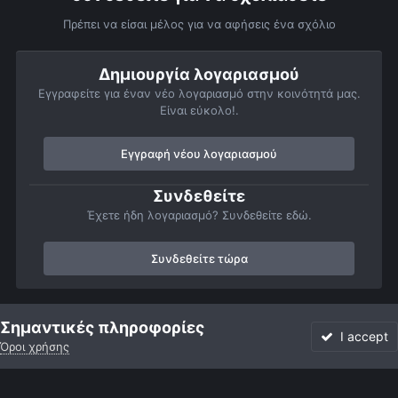
Πρέπει να είσαι μέλος για να αφήσεις ένα σχόλιο
Δημιουργία λογαριασμού
Εγγραφείτε για έναν νέο λογαριασμό στην κοινότητά μας.
Είναι εύκολο!.
Εγγραφή νέου λογαριασμού
Συνδεθείτε
Έχετε ήδη λογαριασμό? Συνδεθείτε εδώ.
Συνδεθείτε τώρα
Αρχή
Αστροφωτογραφίες
Member Albums
Personal Gallery
Σημαντικές πληροφορίες
I accept
Όροι χρήσης
Forum
Αδιάβαστο
Συνδεθείτε
Εγγραφή
More