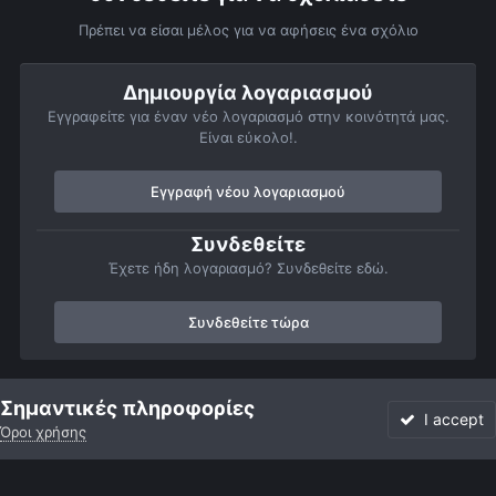
Πρέπει να είσαι μέλος για να αφήσεις ένα σχόλιο
Δημιουργία λογαριασμού
Εγγραφείτε για έναν νέο λογαριασμό στην κοινότητά μας.
Είναι εύκολο!.
Εγγραφή νέου λογαριασμού
Συνδεθείτε
Έχετε ήδη λογαριασμό? Συνδεθείτε εδώ.
Συνδεθείτε τώρα
Αρχή
Αστροφωτογραφίες
Member Albums
Personal Gallery
Σημαντικές πληροφορίες
I accept
Όροι χρήσης
Forum
Αδιάβαστο
Συνδεθείτε
Εγγραφή
More