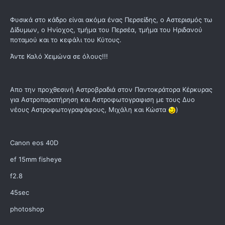
Φυσικά στο κάδρο είναι ακόμα ένας Περσείδης, ο Αστερισμός τω
Δίδυμων, ο Ηνίοχος, τμήμα του Περσέα, τμήμα του Ηριδανού
ποταμού και το κεφάλι του Κύτους.
Άντε Καλό Χειμώνα σε όλους!!!
Απο την προχθεσινή Αστροβραδιά στον Παντοκράτορα Κέρκυρας
για Αστροπαρατήρηση και Αστροφωτογραφιση με τους Δυο
νέους Αστροφωτογραφάφους, Μιχάλη και Κώστα
)
Canon eos 40D
ef 15mm fisheye
f2.8
45sec
photoshop