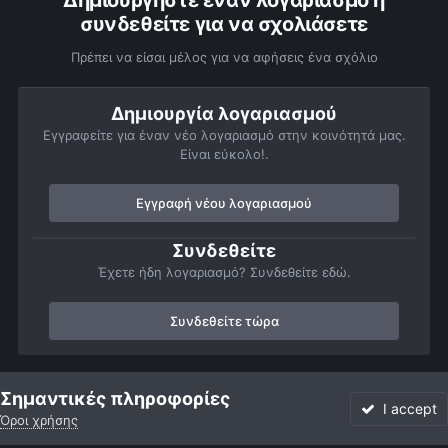
Δημιουργήστε έναν λογαριασμό ή
συνδεθείτε για να σχολιάσετε
Πρέπει να είσαι μέλος για να αφήσεις ένα σχόλιο
Δημιουργία λογαριασμού
Εγγραφείτε για έναν νέο λογαριασμό στην κοινότητά μας.
Είναι εύκολο!.
Εγγραφή νέου λογαριασμού
Συνδεθείτε
Έχετε ήδη λογαριασμό? Συνδεθείτε εδώ.
Συνδεθείτε τώρα
Αρχή
Αστροφωτογραφίες
Member Albums
Προσωπικό άμπουμ
Σημαντικές πληροφορίες
I accept
Όροι χρήσης
Forum
Αδιάβαστο
Συνδεθείτε
Εγγραφή
More