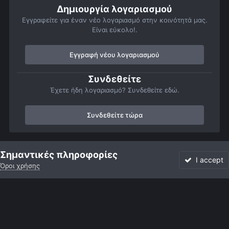
Δημιουργία λογαριασμού
Εγγραφείτε για έναν νέο λογαριασμό στην κοινότητά μας.
Είναι εύκολο!.
Εγγραφή νέου λογαριασμού
Συνδεθείτε
Έχετε ήδη λογαριασμό? Συνδεθείτε εδώ.
Συνδεθείτε τώρα
Αρχή
Αστροφωτογραφίες
Τηλεσκόπια και Εξοπλισμός
Summe
Σημαντικές πληροφορίες
I accept
Όροι χρήσης
Forum
Αδιάβαστο
Συνδεθείτε
Εγγραφή
More
Facebook
Twitter
Instagram
Γλώσσα
Εμφάνιση
Επικοινωνία
Cookies
Powered by Invision Community