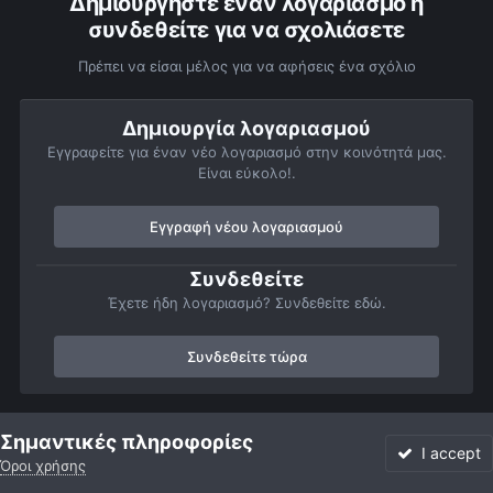
Δημιουργήστε έναν λογαριασμό ή
συνδεθείτε για να σχολιάσετε
Πρέπει να είσαι μέλος για να αφήσεις ένα σχόλιο
Δημιουργία λογαριασμού
Εγγραφείτε για έναν νέο λογαριασμό στην κοινότητά μας.
Είναι εύκολο!.
Εγγραφή νέου λογαριασμού
Συνδεθείτε
Έχετε ήδη λογαριασμό? Συνδεθείτε εδώ.
Συνδεθείτε τώρα
Αρχή
Αστροφωτογραφίες
Σελήνη
Το σημερινό φεγγάρι
Σημαντικές πληροφορίες
I accept
Όροι χρήσης
Forum
Αδιάβαστο
Συνδεθείτε
Εγγραφή
More