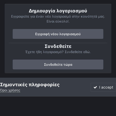
Δημιουργία λογαριασμού
Εγγραφείτε για έναν νέο λογαριασμό στην κοινότητά μας.
Είναι εύκολο!.
Εγγραφή νέου λογαριασμού
Συνδεθείτε
Έχετε ήδη λογαριασμό? Συνδεθείτε εδώ.
Συνδεθείτε τώρα
Αρχή
Αστροφωτογραφίες
Σελήνη
Σεληνη στο Ηα
Σημαντικές πληροφορίες
I accept
Όροι χρήσης
Forum
Αδιάβαστο
Συνδεθείτε
Εγγραφή
More
Facebook
Twitter
Instagram
Γλώσσα
Εμφάνιση
Επικοινωνία
Cookies