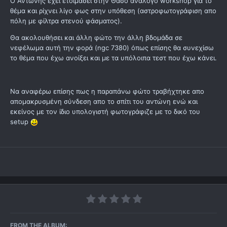
O Αντώνης έχει ετοιμάσει στην Θάσο ανάλογο workshop για το
θέμα και ρίχνει λίγο φως στην υπόθεση (αστροφωτογράφιση απο
πόλη με φίλτρα στενού φάσματος).
Θα ακολουθήσει και άλλη φώτο την άλλη βδομάδα σε
νεφέλωμα αυτή την φορά (ngc 7380) όπως επίσης θα συνεχίσω
το θέμα που έχω ανοίξει και με τα υπόλοιπα τεστ που έχω κάνει.
Να αναφέρω επίσης πως η παραπάνω φώτο τραβήχτηκε απο
απομακρυσμένη σύνδεση απο το σπίτι του αντώνη ενώ και
εκείνος με τον ίδιο υπολογιστή φωτογράφιζε με το δικό του
setup
FROM THE ALBUM: