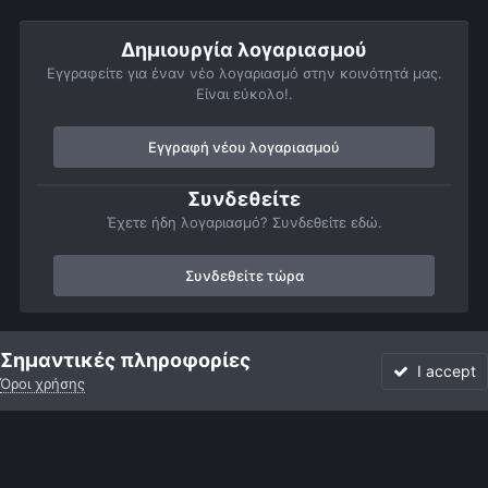
Δημιουργία λογαριασμού
Εγγραφείτε για έναν νέο λογαριασμό στην κοινότητά μας.
Είναι εύκολο!.
Εγγραφή νέου λογαριασμού
Συνδεθείτε
Έχετε ήδη λογαριασμό? Συνδεθείτε εδώ.
Συνδεθείτε τώρα
Αρχή
Αστροφωτογραφίες
Member Albums
Προσωπικό άλμπο
Σημαντικές πληροφορίες
I accept
Όροι χρήσης
Forum
Αδιάβαστο
Συνδεθείτε
Εγγραφή
More
Facebook
Twitter
Instagram
Γλώσσα
Εμφάνιση
Επικοινωνία
Cookies