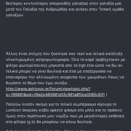
δεύτερος κοντινότερος σπειροειδής γαλαξίας στον γαλαξία μας
μετά τον Γαλαξία της Ανδρομέδας και ανήκει στην Τοπική ομάδα
γαλαξιών.
Άλλος ένας στόχος που ξεκίνησε σαν τεστ και τελικά κατέληξε
ολοκληρωμένη αστροφωτογραφία. Όλα τα καρέ τραβήχτηκαν με
φίλτρο φωτορύπανσης μπροστά απο τα lrgb έτσι ώστε να δω αν
τελικά μπορεί να γίνει δουλειά και έτσι με επεξεργασία να
επαναφέρω την αλλοιωμένη ισορροπία των χρωμάτων (Ίσως να
θυμάστε το θέμα που έχω ανοίξει
http://www.astrovox.gr/forum/viewtopic.php?
p=199881&sid=09a2e485881d55c961a8f0ce0085c931
)
Παλεύω λοιπόν ακόμη για το τελικό συμπέρασμα σίγουρα το
Lumicon deepsky κόβει αρκετό φάσμα στο μπλε και το πράσινο
όμως στην περίπτωση μου νομίζω πως με μεγαλύτερες εκθέσεις
στα φίλτρα (g b) θα μπορέσω να κάνω δουλειά.