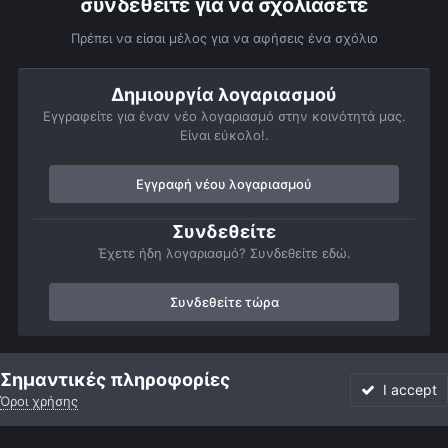
συνδεθείτε για να σχολιάσετε
Πρέπει να είσαι μέλος για να αφήσεις ένα σχόλιο
Δημιουργία λογαριασμού
Εγγραφείτε για έναν νέο λογαριασμό στην κοινότητά μας.
Είναι εύκολο!.
Εγγραφή νέου λογαριασμού
Συνδεθείτε
Έχετε ήδη λογαριασμό? Συνδεθείτε εδώ.
Συνδεθείτε τώρα
Αρχή
Αστροφωτογραφίες
Σελήνη
Μία ξεχασμένη Σελήνη
Σημαντικές πληροφορίες
I accept
Όροι χρήσης
Forum
Αδιάβαστο
Συνδεθείτε
Εγγραφή
More