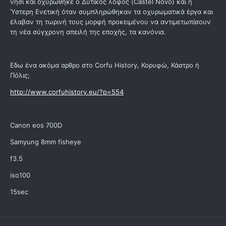
νησί και οχυρώθηκε ο Δυτικός λόφος (Castel Novo) και η
Ύστερη Ενετική όταν συμπληρώθηκαν τα οχυρωματικά έργα και
έλαβαν τη τωρινή τους μορφή προκειμένου να αντιμετωπίσουν
τη νέα σύγχρονη απειλή της εποχής, τα κανόνια.
Εδω ένα ακόμα αρθρο στο Corfu History, Κορυφώ, Κάστρο ή
Πόλις;
http://www.corfuhistory.eu/?p=554
Canon eos 700D
Samyung 8mm fisheye
f3.5
iso100
15sec