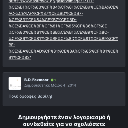
https://www.astrovox.gr/gallery/image/17171-
%CE%B1%CF%83%CF%84%CF%81%CE%B9%CE%BA%CE%
AC-%CE%AF%CF%87%CE%BD%CE%B7-
%CF%83%CF%84%CE%B7%CE%BD-
%CE%BA%CE%BF%CF%81%CF%85%CF%86%CF%8E-
%CF%80%CE%B1%CE%BB%CE%B1%CE%B9%CF%8C-
%CF%86%CF%81%CE%BF%CF%8D%CF%81%CE%B9%CE%
BF-
%CE%BA%CE%AD%CF%81%CE%BA%CF%85%CF%81%CE%
B1%CF%82/
B.D. Foxmoor
1
Δημοσιεύτηκε
Μάιος 4, 2014
Πολύ όμορφες Βασίλη!
Δημιουργήστε έναν λογαριασμό ή
συνδεθείτε για να σχολιάσετε