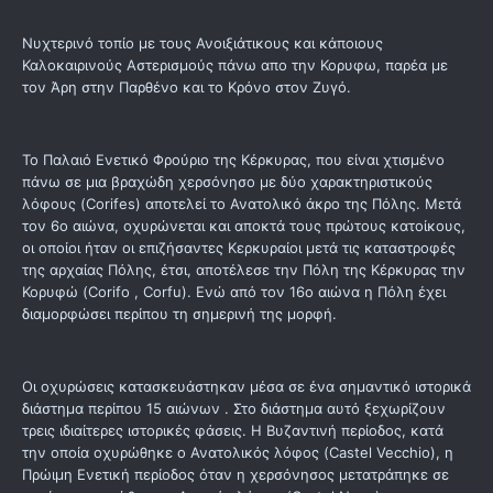
Νυχτερινό τοπίο με τους Ανοιξιάτικους και κάποιους
Καλοκαιρινούς Αστερισμούς πάνω απο την Κορυφω, παρέα με
τον Άρη στην Παρθένο και το Κρόνο στον Ζυγό.
Το Παλαιό Ενετικό Φρούριο της Κέρκυρας, που είναι χτισμένο
πάνω σε μια βραχώδη χερσόνησο με δύο χαρακτηριστικούς
λόφους (Corifes) αποτελεί το Ανατολικό άκρο της Πόλης. Μετά
τον 6ο αιώνα, οχυρώνεται και αποκτά τους πρώτους κατοίκους,
οι οποίοι ήταν οι επιζήσαντες Κερκυραίοι μετά τις καταστροφές
της αρχαίας Πόλης, έτσι, αποτέλεσε την Πόλη της Κέρκυρας την
Κορυφώ (Corifo , Corfu). Ενώ από τον 16ο αιώνα η Πόλη έχει
διαμορφώσει περίπου τη σημερινή της μορφή.
Οι οχυρώσεις κατασκευάστηκαν μέσα σε ένα σημαντικό ιστορικά
διάστημα περίπου 15 αιώνων . Στο διάστημα αυτό ξεχωρίζουν
τρεις ιδιαίτερες ιστορικές φάσεις. Η Βυζαντινή περίοδος, κατά
την οποία οχυρώθηκε ο Ανατολικός λόφος (Castel Vecchio), η
Πρώιμη Ενετική περίοδος όταν η χερσόνησος μετατράπηκε σε