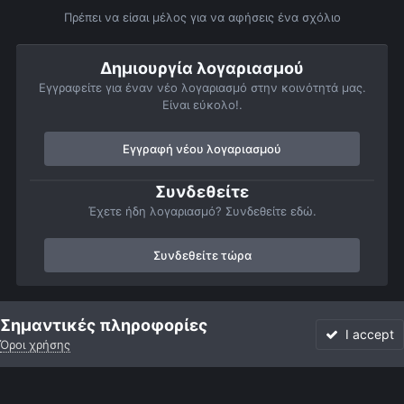
Πρέπει να είσαι μέλος για να αφήσεις ένα σχόλιο
Δημιουργία λογαριασμού
Εγγραφείτε για έναν νέο λογαριασμό στην κοινότητά μας.
Είναι εύκολο!.
Εγγραφή νέου λογαριασμού
Συνδεθείτε
Έχετε ήδη λογαριασμό? Συνδεθείτε εδώ.
Συνδεθείτε τώρα
Αρχή
Αστροφωτογραφίες
Πορτρέτα του ουρανού
Νυχτερινό 
Σημαντικές πληροφορίες
I accept
Όροι χρήσης
Forum
Αδιάβαστο
Συνδεθείτε
Εγγραφή
More