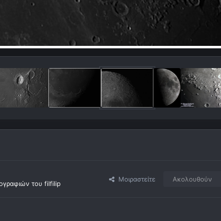
Μοιραστείτε
Ακολουθούν
ραφιών του filfilip