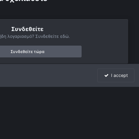
Συνδεθείτε
ήδη λογαριασμό? Συνδεθείτε εδώ.
Συνδεθείτε τώρα
I accept
Όλη η δραστηριότητα
Powered by Invision Community