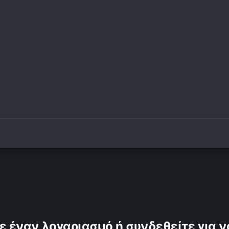
ε έναν λογαριασμό ή συνδεθείτε για ν