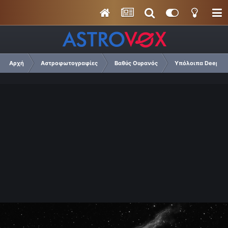
Αρχή
Αστροφωτογραφίες
Βαθύς Ουρανός
Υπόλοιπα Deep Sk