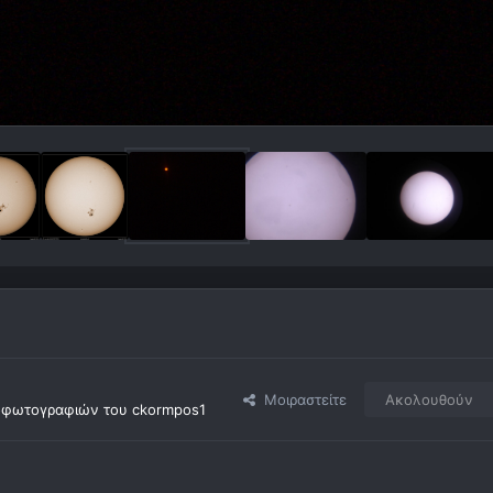
Μοιραστείτε
Ακολουθούν
οφωτογραφιών του ckormpos1