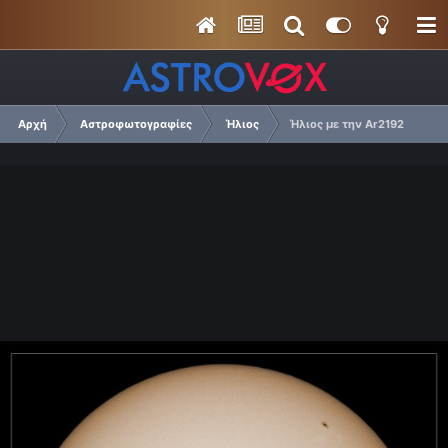
Αρχή
Αστροφωτογραφίες
Ήλιος
Ήλιος με την Ar2192