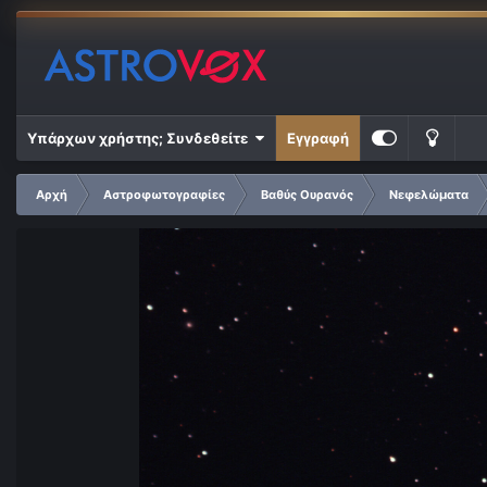
Υπάρχων χρήστης; Συνδεθείτε
Εγγραφή
Αρχή
Αστροφωτογραφίες
Βαθύς Ουρανός
Νεφελώματα