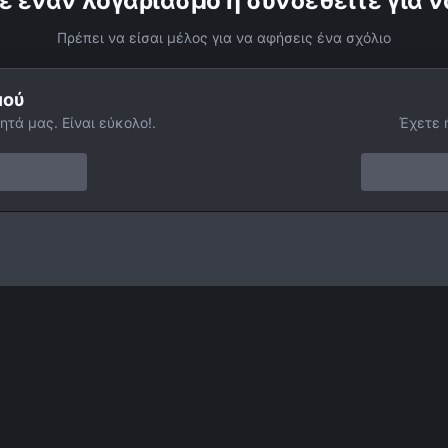
ε έναν λογαριασμό ή συνδεθείτε για ν
Πρέπει να είσαι μέλος για να αφήσεις ένα σχόλιο
μού
ητά μας. Είναι εύκολο!.
Έχετε 
Leo Triplet
Facebook
Twitter
Instagram