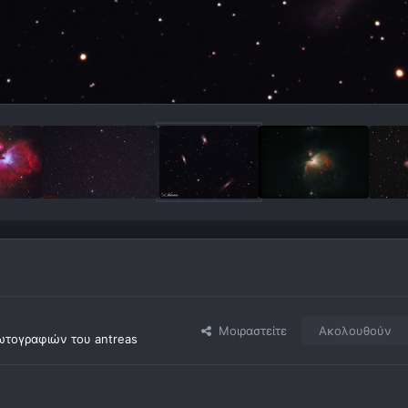
Μοιραστείτε
Ακολουθούν
τογραφιών του antreas