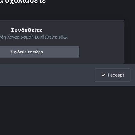
α σχολιάσετε
Συνδεθείτε
ήδη λογαριασμό? Συνδεθείτε εδώ.
Συνδεθείτε τώρα
I accept
Όλη η δραστηριότητα
Powered by Invision Community