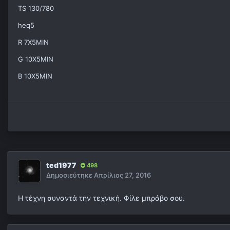
TS 130/780
heq5
R 7X5MIN
G 10X5MIN
B 10X5MIN
ted1977
498
Δημοσιεύτηκε
Απρίλιος 27, 2016
Η τέχνη συναντά την τεχνική. Φίλε μπράβο σου.