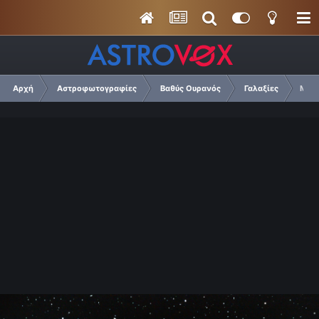
Αρχή
Αστροφωτογραφίες
Βαθύς Ουρανός
Γαλαξίες
M33