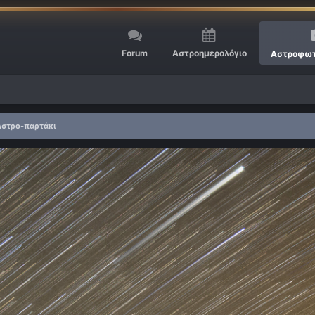
Forum
Αστροημερολόγιο
Αστροφωτ
Αστρο-παρτάκι