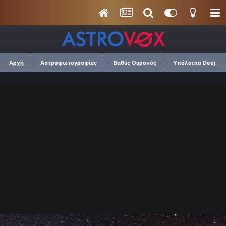
Αρχή
Αστροφωτογραφίες
Βαθύς Ουρανός
Υπόλοιπα Deep Sk