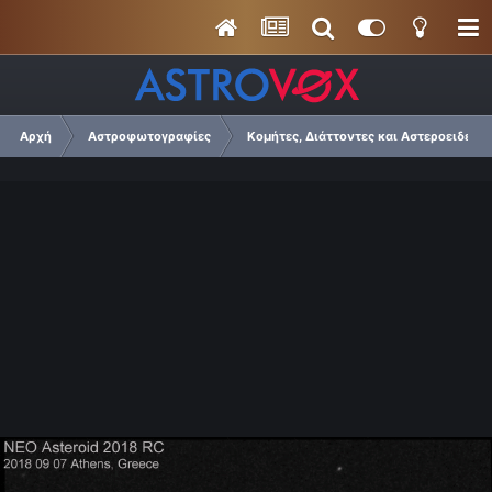
Αρχή
Αστροφωτογραφίες
Κομήτες, Διάττοντες και Αστεροειδείς