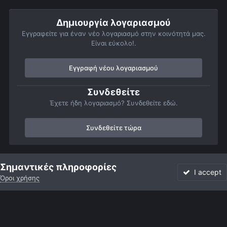
Δημιουργία λογαριασμού
Εγγραφείτε για έναν νέο λογαριασμό στην κοινότητά μας.
Είναι εύκολο!.
Εγγραφή νέου λογαριασμού
Συνδεθείτε
Έχετε ήδη λογαριασμό? Συνδεθείτε εδώ.
Συνδεθείτε τώρα
Αρχή
Αστροφωτογραφίες
Βαθύς Ουρανός
Νεφελώματα
Σημαντικές πληροφορίες
I accept
Όροι χρήσης
Forum
Αδιάβαστο
Συνδεθείτε
Εγγραφή
More
Facebook
Twitter
Instagram
Γλώσσα
Εμφάνιση
Επικοινωνία
Cookies