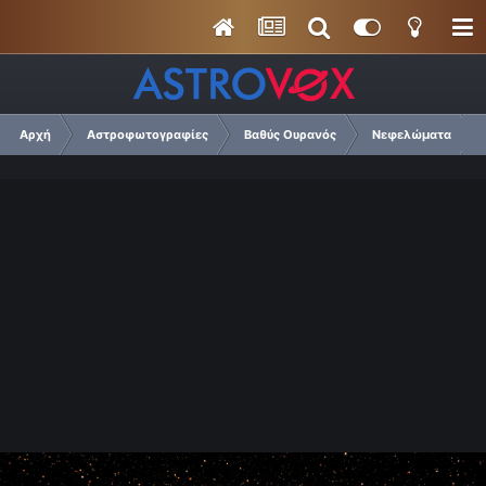
Αρχή
Αστροφωτογραφίες
Βαθύς Ουρανός
Νεφελώματα