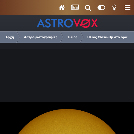
Αρχή
Αστροφωτογραφίες
Ήλιος
Ηλιος Close-Up στο ορατό 