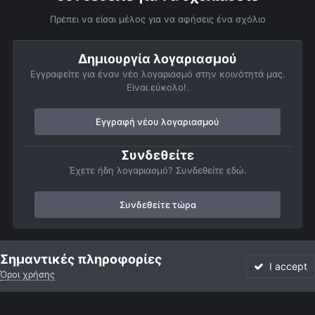
Πρέπει να είσαι μέλος για να αφήσεις ένα σχόλιο
Δημιουργία λογαριασμού
Εγγραφείτε για έναν νέο λογαριασμό στην κοινότητά μας.
Είναι εύκολο!.
Εγγραφή νέου λογαριασμού
Συνδεθείτε
Έχετε ήδη λογαριασμό? Συνδεθείτε εδώ.
Συνδεθείτε τώρα
Αρχή
Αστροφωτογραφίες
Βαθύς Ουρανός
Γαλαξίες
Γαλα
Σημαντικές πληροφορίες
I accept
Όροι χρήσης
Forum
Αδιάβαστο
Συνδεθείτε
Εγγραφή
More