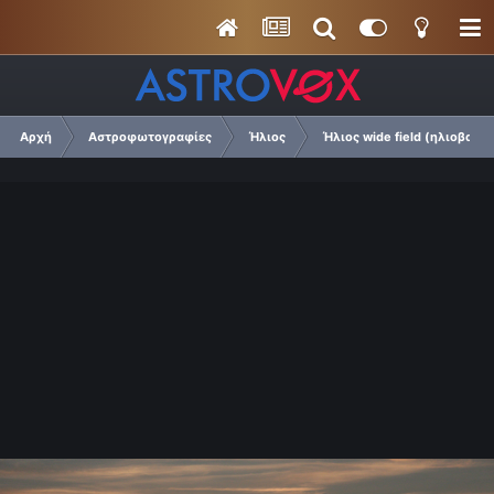
Αρχή
Αστροφωτογραφίες
Ήλιος
Ήλιος wide field (ηλιοβασιλ