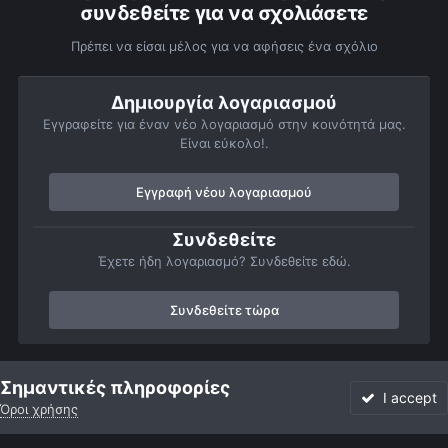
συνδεθείτε για να σχολιάσετε
Πρέπει να είσαι μέλος για να αφήσεις ένα σχόλιο
Δημιουργία λογαριασμού
Εγγραφείτε για έναν νέο λογαριασμό στην κοινότητά μας.
Είναι εύκολο!.
Εγγραφή νέου λογαριασμού
Συνδεθείτε
Έχετε ήδη λογαριασμό? Συνδεθείτε εδώ.
Συνδεθείτε τώρα
Αρχή
Αστροφωτογραφίες
Ήλιος
Ήλιος wide field (ηλιοβασιλ
Σημαντικές πληροφορίες
I accept
Όροι χρήσης
Forum
Αδιάβαστο
Συνδεθείτε
Εγγραφή
More