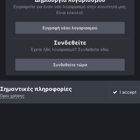
Εγγραφείτε για έναν νέο λογαριασμό στην κοινότητά μας.
Είναι εύκολο!.
Εγγραφή νέου λογαριασμού
Συνδεθείτε
Έχετε ήδη λογαριασμό? Συνδεθείτε εδώ.
Συνδεθείτε τώρα
Αρχή
Αστροφωτογραφίες
Βαθύς Ουρανός
Νεφελώματα
Σημαντικές πληροφορίες
I accept
Όροι χρήσης
Forum
Αδιάβαστο
Συνδεθείτε
Εγγραφή
More
Facebook
Twitter
Instagram
Γλώσσα
Εμφάνιση
Επικοινωνία
Cookies
Powered by Invision Community