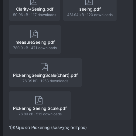
Clarity+Seeing.pdf
seeing.pdf
50.96 kB
·
117 downloads
481.94 kB
·
120 downloads
measureSeeing.pdf
780.9 kB
·
471 downloads
PickeringSeeingScale(chart).pdf
76.39 kB
·
1253 downloads
Pickering Seeing Scale.pdf
76.89 kB
·
512 downloads
1)Κλίμακα Pickering (έλεγχος άστρου)