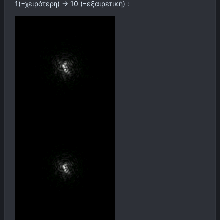
1(=χειρότερη) -> 10 (=εξαιρετική)
: