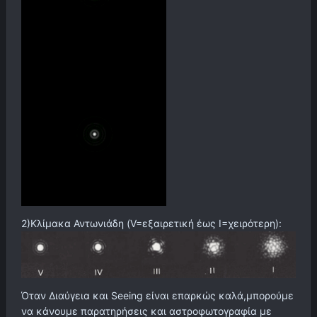
2)Κλίμακα Αντωνιάδη (V=εξαιρετική έως I=χειρότερη):
Όταν Διαύγεια και Seeing είναι επαρκώς καλά,μπορούμε
να κάνουμε παρατηρήσεις και αστροφωτογραφία με