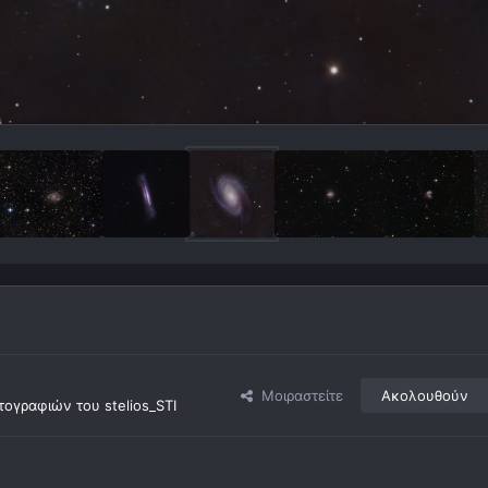
Μοιραστείτε
Ακολουθούν
ογραφιών του stelios_STI