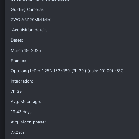
Guiding Cameras
ZWO ASI120MM Mini
Acquisition details
Dates:
March 19, 2025
Frames:
Optolong L-Pro 1.25": 153×180″(7h 39′) (gain: 101.00) -5°C
Integration:
7h 39′
Avg. Moon age:
19.43 days
Avg. Moon phase:
77.29%