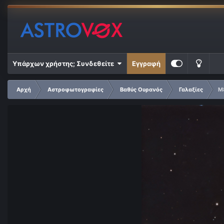
Υπάρχων χρήστης; Συνδεθείτε
Εγγραφή
Αρχή
Αστροφωτογραφίες
Βαθύς Ουρανός
Γαλαξίες
M