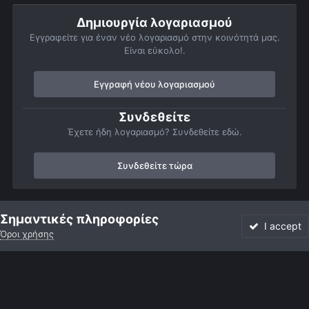
Δημιουργία λογαριασμού
Εγγραφείτε για έναν νέο λογαριασμό στην κοινότητά μας.
Είναι εύκολο!.
Εγγραφή νέου λογαριασμού
Συνδεθείτε
Έχετε ήδη λογαριασμό? Συνδεθείτε εδώ.
Συνδεθείτε τώρα
Αρχή
Αστροφωτογραφίες
Member Albums
Προσωπικό άμπου
Σημαντικές πληροφορίες
I accept
Όροι χρήσης
Forum
Αδιάβαστο
Συνδεθείτε
Εγγραφή
More
Facebook
Twitter
Instagram
Γλώσσα
Εμφάνιση
Επικοινωνία
Cookies
Powered by Invision Community