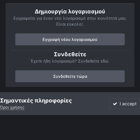
Δημιουργία λογαριασμού
Εγγραφείτε για έναν νέο λογαριασμό στην κοινότητά μας.
Είναι εύκολο!.
Εγγραφή νέου λογαριασμού
Συνδεθείτε
Έχετε ήδη λογαριασμό? Συνδεθείτε εδώ.
Συνδεθείτε τώρα
Αρχή
Αστροφωτογραφίες
Κομήτες, Διάττοντες και Αστεροειδείς
Σημαντικές πληροφορίες
I accept
Όροι χρήσης
Forum
Αδιάβαστο
Συνδεθείτε
Εγγραφή
More
Facebook
Twitter
Instagram
Γλώσσα
Εμφάνιση
Επικοινωνία
Cookies