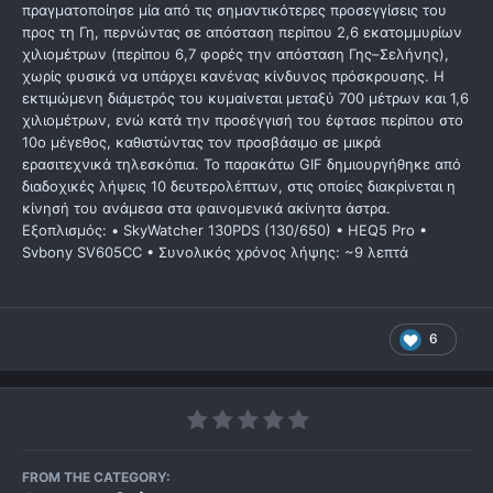
πραγματοποίησε μία από τις σημαντικότερες προσεγγίσεις του
προς τη Γη, περνώντας σε απόσταση περίπου 2,6 εκατομμυρίων
χιλιομέτρων (περίπου 6,7 φορές την απόσταση Γης–Σελήνης),
χωρίς φυσικά να υπάρχει κανένας κίνδυνος πρόσκρουσης. Η
εκτιμώμενη διάμετρός του κυμαίνεται μεταξύ 700 μέτρων και 1,6
χιλιομέτρων, ενώ κατά την προσέγγισή του έφτασε περίπου στο
10ο μέγεθος, καθιστώντας τον προσβάσιμο σε μικρά
ερασιτεχνικά τηλεσκόπια. Το παρακάτω GIF δημιουργήθηκε από
διαδοχικές λήψεις 10 δευτερολέπτων, στις οποίες διακρίνεται η
κίνησή του ανάμεσα στα φαινομενικά ακίνητα άστρα.
Εξοπλισμός: • SkyWatcher 130PDS (130/650) • HEQ5 Pro •
Svbony SV605CC • Συνολικός χρόνος λήψης: ~9 λεπτά
6
FROM THE CATEGORY: