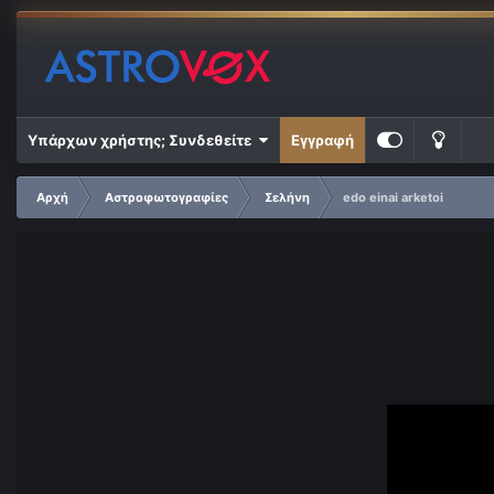
Υπάρχων χρήστης; Συνδεθείτε
Εγγραφή
Αρχή
Αστροφωτογραφίες
Σελήνη
edo einai arketoi