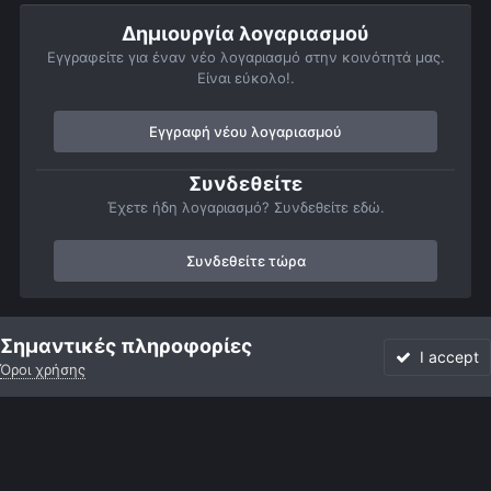
Δημιουργία λογαριασμού
Εγγραφείτε για έναν νέο λογαριασμό στην κοινότητά μας.
Είναι εύκολο!.
Εγγραφή νέου λογαριασμού
Συνδεθείτε
Έχετε ήδη λογαριασμό? Συνδεθείτε εδώ.
Συνδεθείτε τώρα
Αρχή
Αστροφωτογραφίες
Βαθύς Ουρανός
Νεφελώματα
Σημαντικές πληροφορίες
I accept
Όροι χρήσης
Forum
Αδιάβαστο
Συνδεθείτε
Εγγραφή
More
Facebook
Twitter
Instagram
Γλώσσα
Εμφάνιση
Επικοινωνία
Cookies
Powered by Invision Community