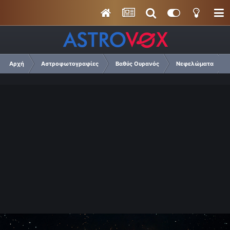
Αρχή
Αστροφωτογραφίες
Βαθύς Ουρανός
Νεφελώματα